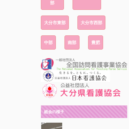
部
大分市東部
大分市西部
中部
南部
豊肥
総会の様子