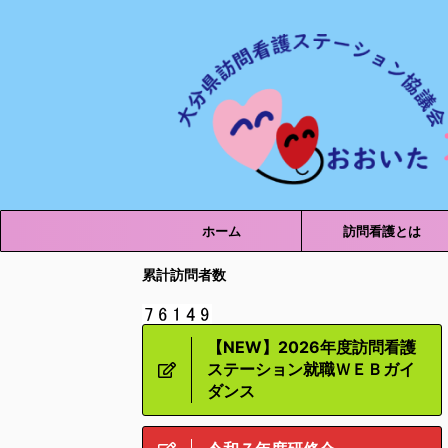
ホーム
訪問看護とは
累計訪問者数
【NEW】2026年度訪問看護
ステーション就職ＷＥＢガイ
ダンス