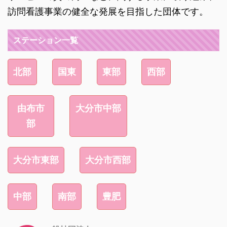
訪問看護事業の健全な発展を目指した団体です。
ステーション一覧
北部
国東
東部
西部
由布市
大分市中部
部
大分市東部
大分市西部
中部
南部
豊肥