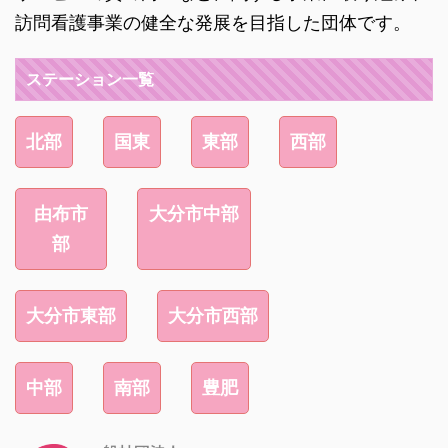
訪問看護事業の健全な発展を目指した団体です。
ステーション一覧
北部
国東
東部
西部
由布市
大分市中部
部
大分市東部
大分市西部
中部
南部
豊肥