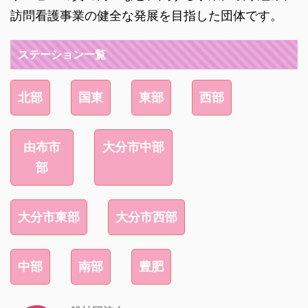
訪問看護事業の健全な発展を目指した団体です。
ステーション一覧
北部
国東
東部
西部
由布市
大分市中部
部
大分市東部
大分市西部
中部
南部
豊肥